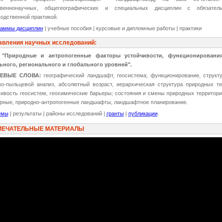
твеннонаучных, общегеографических и специальных дисциплин с обязате
одственной практикой.
раммы дисциплин
| учебные пособия | курсовые и дипломные работы | практики
авления научных исследований:
:
"Природные и антропогенные факторы устойчивости, функционировани
ьного, регионального и глобального уровней".
ЕВЫЕ СЛОВА:
географический ландшафт, геосистема; функционирование, структ
во-пыльцевой анализ, абсолютный возраст, иерархическая структура природных т
чивость геосистем, геохимические барьеры; состояния и смены природных территори
урные, природно-антропогенные ландшафты, ландшафтное планирование.
емы
| результаты | районы исследований |
гранты
|
публикации
МЕЧАТЕЛЬНЫЕ МАТЕРИАЛЫ