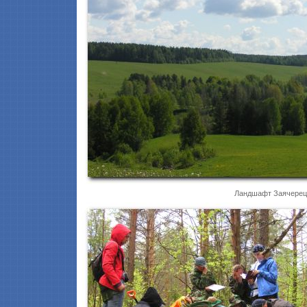
Ландшафт Заячерец