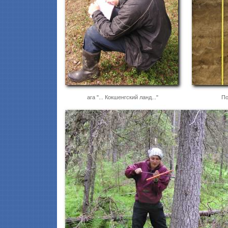
ага "... Кокшенгский ланд..."
По