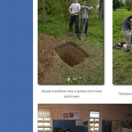
Шурф-помойная яма и добросовестные
Прекрасн
работники