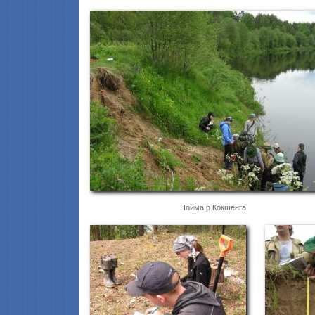
Пойма р.Кокшенга