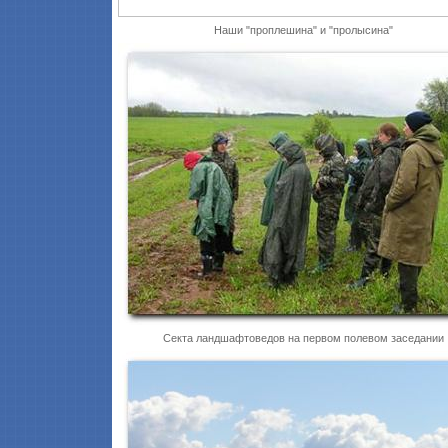
Наши "проплешина" и "пролысина"
Секта ландшафтоведов на первом полевом заседании