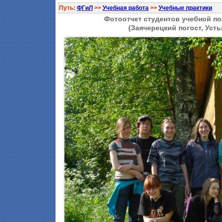
Путь:
ФГиЛ
>>
Учебная работа
>>
Учебные практики
Фотоотчет студентов учебной пол
(Заячерецкий погост, Уст