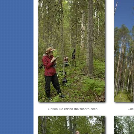
Описание елово-пихтового леса
Сос