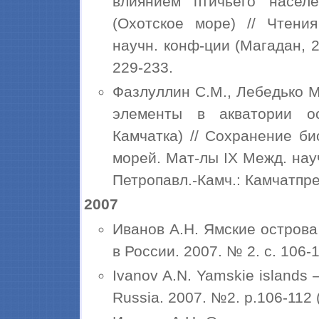
влиянием птичьего насел
(Охотское море) // Чтени
научн. конф-ции (Магадан, 2
229-233.
Фазлуллин С.М., Лебедько М.
элементы в акватории ос
Камчатка) // Сохранение б
морей. Мат-лы IX Межд. научн
Петропавл.-Камч.: Камчатпре
2007
Иванов А.Н. Ямские остров
в России. 2007. № 2. с. 106-11
Ivanov A.N. Yamskie islands 
Russia. 2007. №2. p.106-112 (