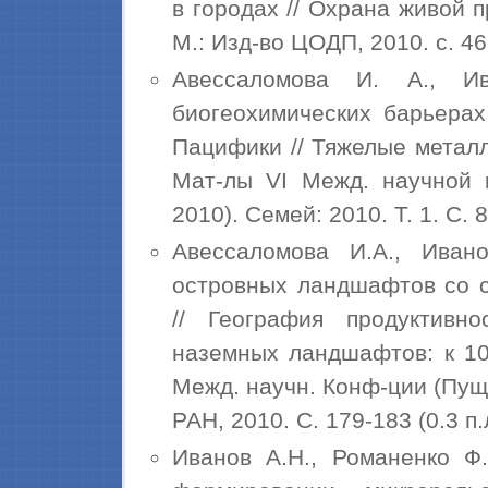
в городах // Охрана живой 
М.: Изд-во ЦОДП, 2010. с. 46-
Авессаломова И. А., И
биогеохимических барьерах
Пацифики // Тяжелые метал
Мат-лы VI Межд. научной к
2010). Семей: 2010. Т. 1. С. 8
Авессаломова И.А., Ивано
островных ландшафтов со с
// География продуктивно
наземных ландшафтов: к 10
Межд. научн. Конф-ции (Пущи
РАН, 2010. С. 179-183 (0.3 п.л
Иванов А.Н., Романенко Ф