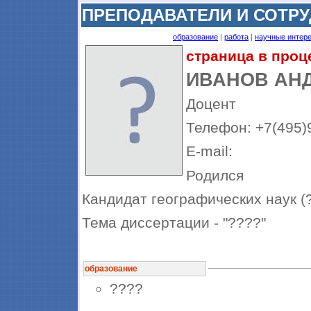
ПРЕПОДАВАТЕЛИ И СОТР
образование
|
работа
|
научные интер
страница в проц
ИВАНОВ АН
Доцент
Телефон: +7(495)9
E-mail:
Родился
Кандидат географических наук (
Тема диссертации - "????"
образование
????