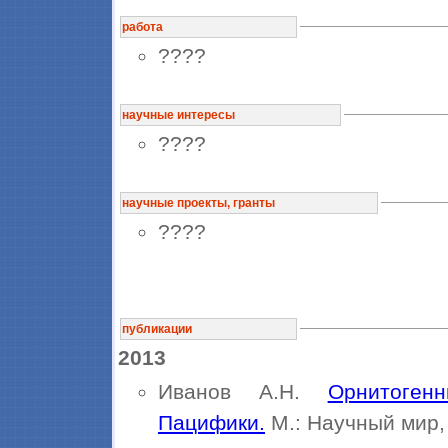
работа
????
научные интересы
????
научные проекты, гранты
????
публикации
2013
Иванов А.Н.
Орнитоген
Пацифики.
М.: Научный мир, 