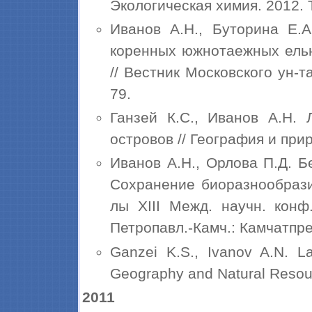
Экологическая химия. 2012. Т
Иванов А.Н., Буторина Е.А
коренных южнотаежных ельн
// Вестник Московского ун-т
79.
Ганзей К.С., Иванов А.Н.
островов // География и при
Иванов А.Н., Орлова П.Д. Б
Сохранение биоразнообрази
лы XIII Межд. научн. конф.
Петропавл.-Камч.: Камчатпре
Ganzei K.S., Ivanov A.N. Lan
Geography and Natural Resourc
2011