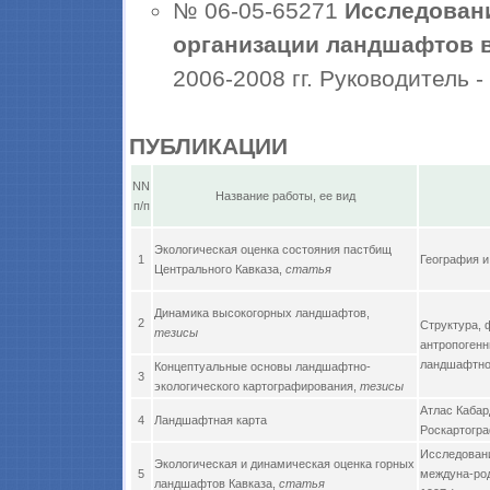
№ 06-05-65271
Исследован
организации ландшафтов в
2006-2008 гг. Руководитель -
ПУБЛИКАЦИИ
NN
Название работы, ее вид
п/п
Экологическая оценка состояния пастбищ
1
География и
Центрального Кавказа,
статья
Динамика высокогорных ландшафтов,
2
Структура, 
тезисы
антропогенн
ландшафтной
Концептуальные основы ландшафтно-
3
экологического картографирования,
тезисы
Атлас Кабар
4
Ландшафтная карта
Роскартогра
Исследован
Экологическая и динамическая оценка горных
5
междуна-род
ландшафтов Кавказа,
статья