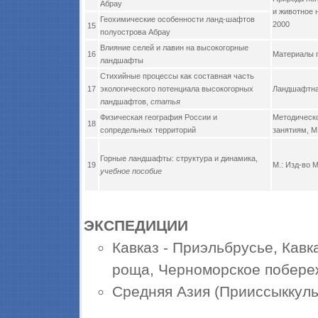
Абрау
и животное 
Геохимические особенности ланд-шафтов
2000
15
полуострова Абрау
Влияние селей и лавин на высокогорные
16
Материалы г
ландшафты
Стихийные процессы как составная часть
17
экологического потенциала высокогорных
Ландшафтная
ландшафтов,
статья
Физическая география России и
Методическо
18
сопредельных территорий
занятиям, М.
Горные ландшафты: структура и динамика,
19
М.: Изд-во М
учебное пособие
ЭКСПЕДИЦИИ
Кавказ - Приэльбрусье, Кав
роща, Черноморское побере
Средняя Азия (Прииссыккуль