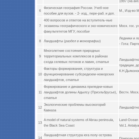
1997 (на анг
Физическая география России. Учеб-ное
6
М., Изд-во 
пособие для вузов. - 2- изд., пере-раб. и доп.
400 вопросов и ответов на вступитель-ные
7
экзамены географического и эко-номического
Моск. гос. у
факультететов МГУ,
пособие
Ледники и л
8
Ландшафты (
раздел в монографии
)
- Гота: Пирт
Многолетние состояния природных
9
территориальных комплексов в районах
Ландшафтная
схода селевых потоков и лавин,
статья
традиции, д
Факторы формирования, структура и
К.Н.Дьяконо
10
функционирование субсредизем-номорских
ландшафтов,
статья
Формирование и динамика приледни-ковых
11
ландшафтов долины Адылсу (Приэльбрусье),
Вестн. Моск.
статья
Экологические проблемы высокогорий
12
Ландшафтная
Кавказа
A model of natural systems of Abrau peninsula,
Land-Ocean I
13
the Black Sea Coast
Vol.1. Antaly
Ландшафтная структура юга полу-острова
14
Природа пол